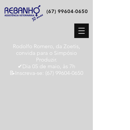
(67) 99604-0650
Rodolfo Romero, da Zoetis,
convida para o Simpósio
Produzir.
✔Dia 05 de maio, às 7h
📝Inscreva-se:
(67) 99604-0650